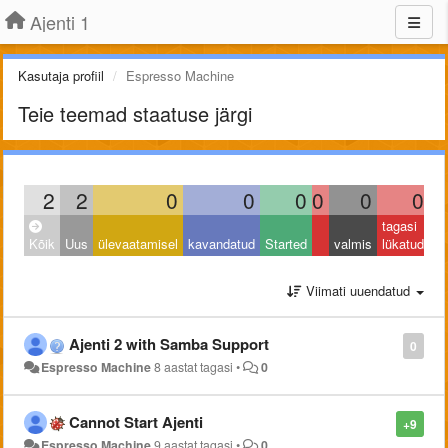
Ajenti 1
Kasutaja profiil
Espresso Machine
Teie teemad staatuse järgi
2
2
0
0
0
0
0
0
tagasi
Kõik
Uus
ülevaatamisel
kavandatud
Started
valmis
lükatud
Viimati uuendatud
Ajenti 2 with Samba Support
0
Espresso Machine
8 aastat tagasi
•
0
Cannot Start Ajenti
+9
Espresso Machine
9 aastat tagasi
•
0