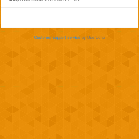
Customer support service
by UserEcho