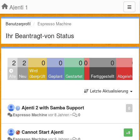
Ajenti 1
Benutzerprofil
Espresso Machine
Ihr Beantragt-von Status
2
2
0
0
0
0
0
0
Wird
Alle
Neu
überprüft
Geplant
Gestartet
Fertiggestellt
Abgelehnt
Letzte Aktualisierung
Ajenti 2 with Samba Support
0
Espresso Machine
vor 8 Jahren
•
0
Cannot Start Ajenti
+9
Espresso Machine
vor 9 Jahren
•
0