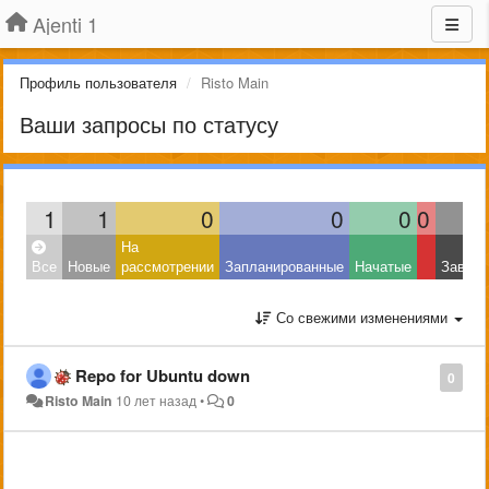
Ajenti 1
Профиль пользователя
Risto Main
Ваши запросы по статусу
1
1
0
0
0
0
На
Все
Новые
рассмотрении
Запланированные
Начатые
Завер
Со свежими изменениями
Repo for Ubuntu down
0
Risto Main
10 лет назад
•
0