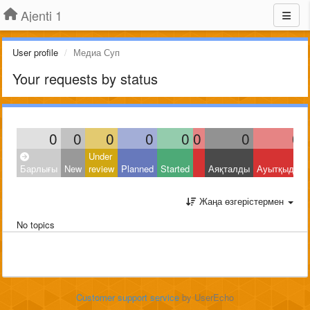
Ajenti 1
User profile
Медиа Суп
Your requests by status
0
0
0
0
0
0
0
0
Under
Барлығы
New
review
Planned
Started
Аяқталды
Ауытқыды
Жаңа өзгерістермен
No topics
Customer support service
by UserEcho