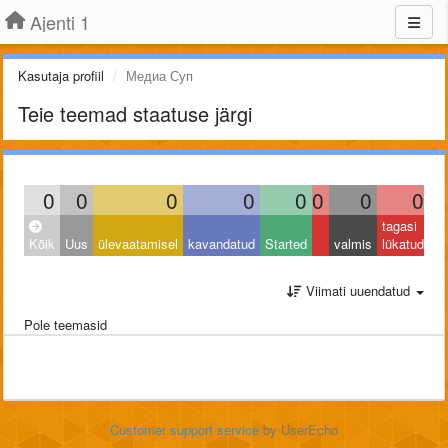
Ajenti 1
Kasutaja profiil
Медиа Суп
Teie teemad staatuse järgi
0
0
0
0
0
0
0
0
tagasi
Kõik
Uus
ülevaatamisel
kavandatud
Started
valmis
lükatud
Viimati uuendatud
Pole teemasid
Customer support service
by UserEcho