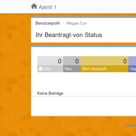
Ajenti 1
Benutzerprofil
Медиа Суп
Ihr Beantragt-von Status
0
0
0
Alle
Neu
Wird überprüft
Gep
Keine Beiträge
Custo