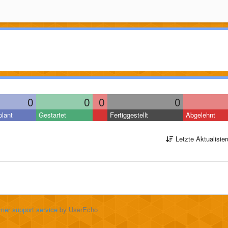
0
0
0
0
lant
Gestartet
Fertiggestellt
Abgelehnt
Letzte Aktualisie
mer support service
by UserEcho