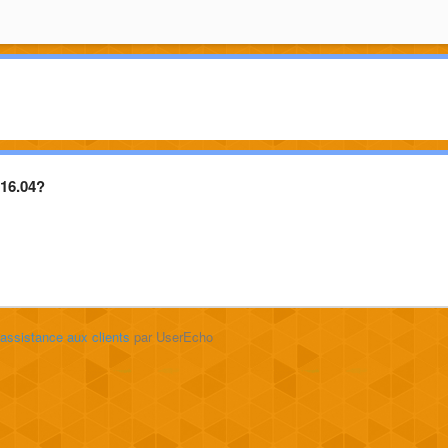
 16.04?
'assistance aux clients
par UserEcho