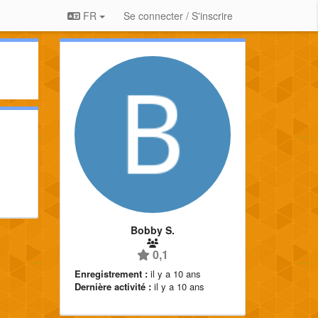
FR
Se connecter / S'inscrire
Bobby S.
0,1
Enregistrement :
il y a 10 ans
Dernière activité :
il y a 10 ans