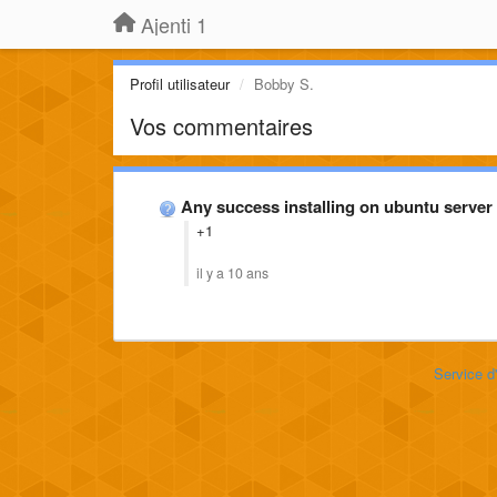
Ajenti 1
Profil utilisateur
Bobby S.
Vos commentaires
Any success installing on ubuntu server
+1
il y a 10 ans
Service d