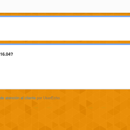
 16.04?
 de atención al cliente
por UserEcho