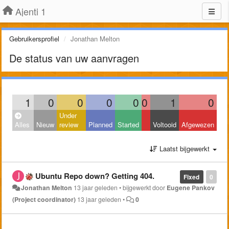
Ajenti 1
Gebruikersprofiel
Jonathan Melton
De status van uw aanvragen
1
0
0
0
0
0
1
0
Under
Alles
Nieuw
review
Planned
Started
Voltooid
Afgewezen
Laatst bijgewerkt
Ubuntu Repo down? Getting 404.
Fixed
0
Jonathan Melton
13 jaar geleden
•
bijgewerkt door
Eugene Pankov
(Project coordinator)
13 jaar geleden
•
0