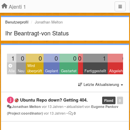
Ajenti 1
Benutzerprofil
Jonathan Melton
Ihr Beantragt-von Status
1
0
0
0
0
0
1
0
Wird
Alle
Neu
überprüft
Geplant
Gestartet
Fertiggestellt
Abgelehnt
Letzte Aktualisierung
Ubuntu Repo down? Getting 404.
Fixed
0
Jonathan Melton
vor 13 Jahren
•
aktualisiert von
Eugene Pankov
(Project coordinator)
vor 13 Jahren
•
0