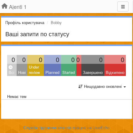
Ajenti 1
Профіль користувача
Bobby
Ваші запити по статусу
0
0
0
0
0
0
0
0
Under
Всі
Нові
review
Planned
Started
Завершено
Відхилено
Нещодавно оновлені
Немає тем
Служба підтримки клієнтів
працює на UserEcho