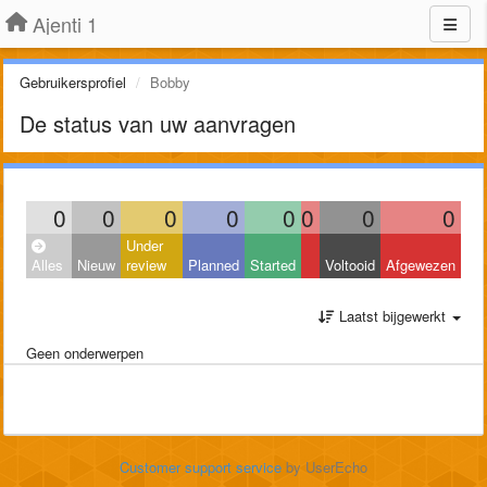
Ajenti 1
Gebruikersprofiel
Bobby
De status van uw aanvragen
0
0
0
0
0
0
0
0
Under
Alles
Nieuw
review
Planned
Started
Voltooid
Afgewezen
Laatst bijgewerkt
Geen onderwerpen
Customer support service
by UserEcho