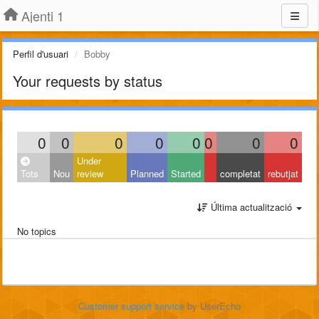
Ajenti 1
Perfil d'usuari
Bobby
Your requests by status
0
0
0
0
0
0
0
0
Under
Tots
Nou
review
Planned
Started
completat
rebutjat
Última actualització
No topics
Customer support service
by UserEcho