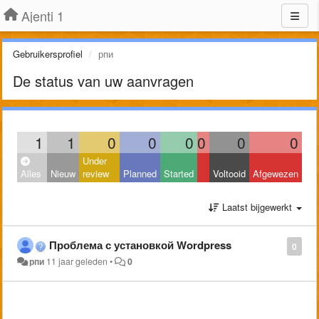
Ajenti 1
Gebruikersprofiel
рпи
De status van uw aanvragen
1
1
0
0
0
0
0
0
Under
Alles
Nieuw
review
Planned
Started
Voltooid
Afgewezen
Laatst bijgewerkt
Проблема с установкой Wordpress
0
рпи
11 jaar geleden
•
0