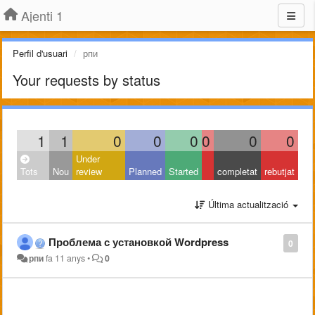
Ajenti 1
Perfil d'usuari
рпи
Your requests by status
1
1
0
0
0
0
0
0
Under
Tots
Nou
review
Planned
Started
completat
rebutjat
Última actualització
Проблема с установкой Wordpress
0
рпи
fa 11 anys
•
0