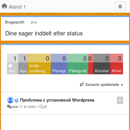
Ajenti 1
Brugerprofil
рпи
Dine sager inddelt efter status
1
1
0
0
0
0
0
0
Under
Alle
Nye
vurdering
Planlagt
Påbegyndt
Afsluttet
Afvist
Seneste opdaterede
Проблема с установкой Wordpress
0
рпи
11 år siden
•
0