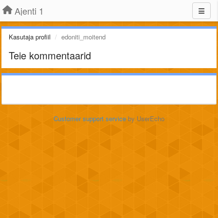
Ajenti 1
Kasutaja profiil
edoniti_moitend
Teie kommentaarid
Customer support service
by UserEcho