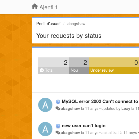
Ajenti 1
Perfil d'usuari
abagshaw
Your requests by status
2
2
0
Tots
Nou
Under review
MySQL error 2002 Can't connect to 
abagshaw
fa 11 anys
•
updated by
Lexy
fa 1
new user can't login
abagshaw
fa 11 anys
•
actualitzat
fa 11 anys