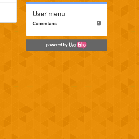
User menu
Comentaris
1