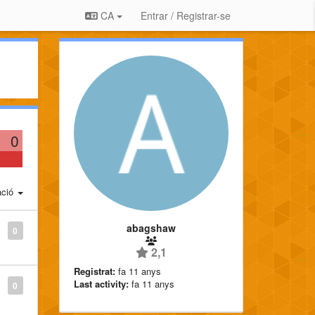
CA
Entrar / Registrar-se
0
ació
abagshaw
0
2,1
Registrat:
fa 11 anys
Last activity:
fa 11 anys
0