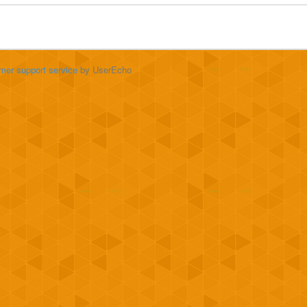
mer support service
by UserEcho