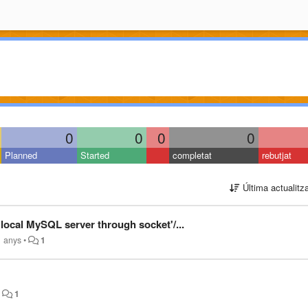
0
0
0
0
Planned
Started
completat
rebutjat
Última actualitz
local MySQL server through socket'/...
1 anys
•
1
•
1