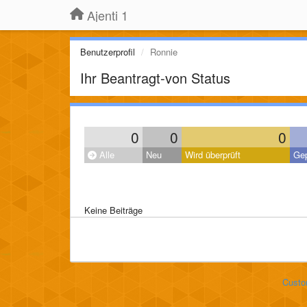
Ajenti 1
Benutzerprofil
Ronnie
Ihr Beantragt-von Status
0
0
0
Alle
Neu
Wird überprüft
Gep
Keine Beiträge
Custo