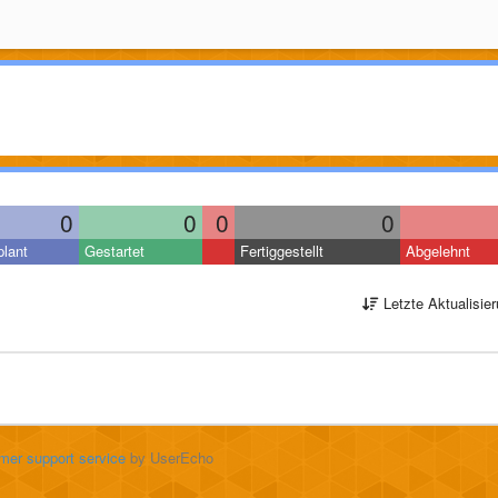
0
0
0
0
lant
Gestartet
Fertiggestellt
Abgelehnt
Letzte Aktualisie
mer support service
by UserEcho