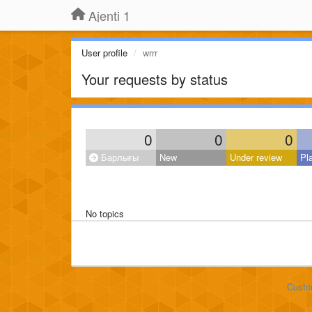
Ajenti 1
User profile
wrrr
Your requests by status
0
0
0
Барлығы
New
Under review
Pl
No topics
Custo