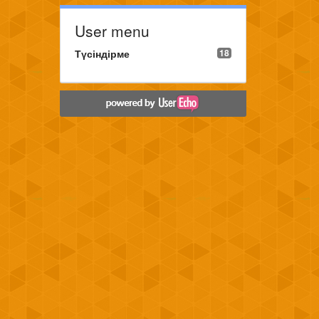
User menu
Түсіндірме
18