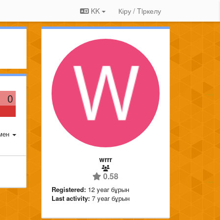
KK
Кіру / Tiркелу
0
мен
wrrr
0.58
Registered:
12 year бұрын
Last activity:
7 year бұрын