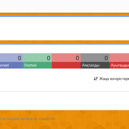
0
0
0
0
anned
Started
Аяқталды
Ауытқыды
Жаңа өзгерістер
mer support service
by UserEcho