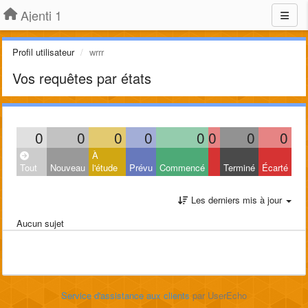
Ajenti 1
Profil utilisateur
wrrr
Vos requêtes par états
0
0
0
0
0
0
0
0
À
Tout
Nouveau
l'étude
Prévu
Commencé
Terminé
Écarté
Les derniers mis à jour
Aucun sujet
Service d'assistance aux clients
par UserEcho