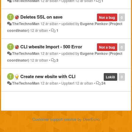
TheTechnoMan
12 ár síðan
•
Uppfært
12 ár síðan
•
1
Deletes SSL on save
Not a bug
0
TheTechnoMan
12 ár síðan
•
updated by
Eugene Pankov (Project
coordinator)
12 ár síðan
•
1
CLI wbesite Import - 500 Error
Not a bug
0
TheTechnoMan
12 ár síðan
•
updated by
Eugene Pankov (Project
coordinator)
12 ár síðan
•
3
Create new ebsite with CLI
Lokið
0
TheTechnoMan
12 ár síðan
•
Uppfært
12 ár síðan
•
24
Customer support service
by UserEcho