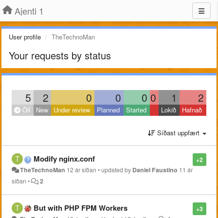
Ajenti 1
User profile
TheTechnoMan
Your requests by status
5
2
0
0
0
0
1
2
Öll
New
Under review
Planned
Started
Lokið
Hafnað
Síðast uppfært
Modify nginx.conf
+2
TheTechnoMan
12 ár síðan
•
updated by
Daniel Faustino
11 ár
síðan
•
2
But with PHP FPM Workers
+3