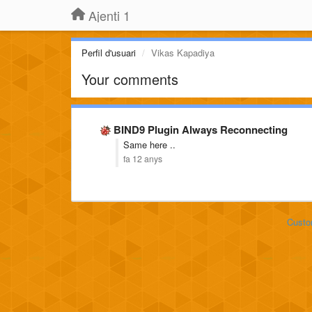
Ajenti 1
Perfil d'usuari
Vikas Kapadiya
Your comments
BIND9 Plugin Always Reconnecting
Same here ..
fa 12 anys
Custo