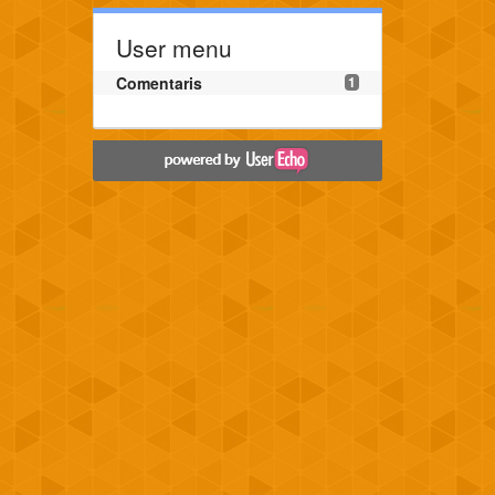
User menu
Comentaris
1