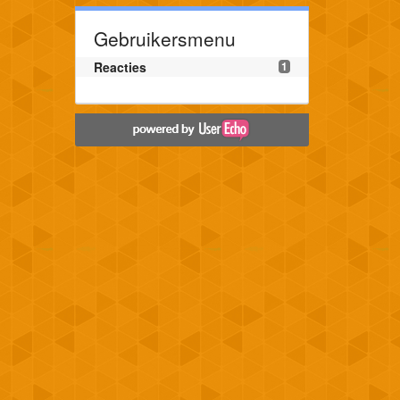
Gebruikersmenu
Reacties
1