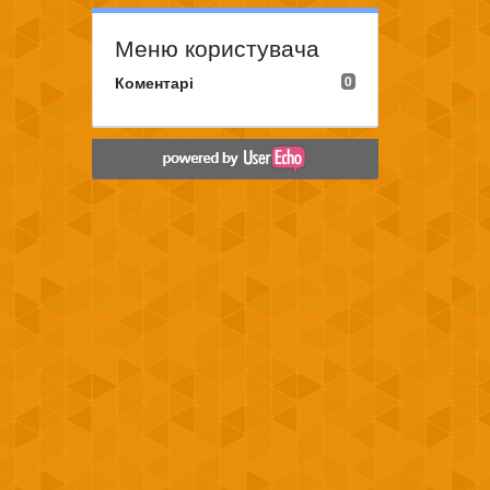
Меню користувача
Коментарі
0