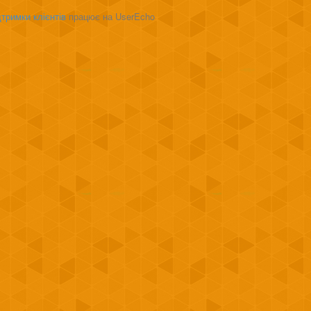
тримки клієнтів
працює на UserEcho