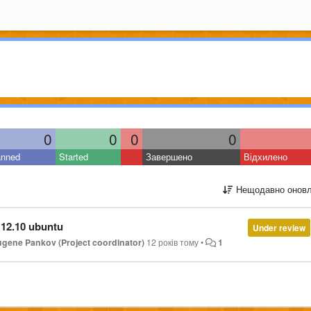
0
0
0
0
anned
Started
Завершено
Відхилено
Нещодавно оновл
u 12.10 ubuntu
Under review
ugene Pankov (Project coordinator)
12 років тому
•
1