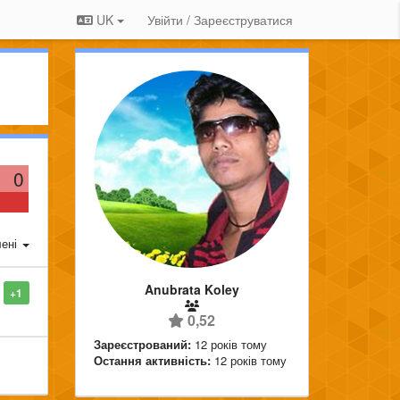
UK
Увійти / Зареєструватися
0
ені
Anubrata Koley
+1
0,52
Зареєстрований:
12 років тому
Остання активність:
12 років тому