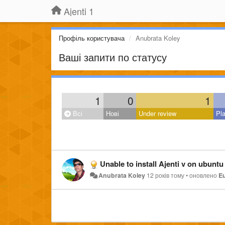
Ajenti 1
Профіль користувача
Anubrata Koley
Ваші запити по статусу
1
0
1
Всі
Нові
Under review
Pl
Unable to install Ajenti v on ubunt
Anubrata Koley
12 років тому
•
оновлено
E