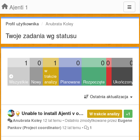
Ajenti 1
Profil użytkownika
Anubrata Koley
Twoje zadania wg statusu
1
0
1
0
0
0
0
w
trakcie
Wszystkie
Nowy
analizy
Planowane
Rozpoczęte
Ukończony
O
Ostatnia aktualizacja
Unable to install Ajenti v on ubuntu 12.10 ubuntu
W trakcie analizy
+1
Anubrata Koley
12 lat temu
•
Ostatnio zmodyfikowane przez
Eugene
Pankov (Project coordinator)
12 lat temu
•
1