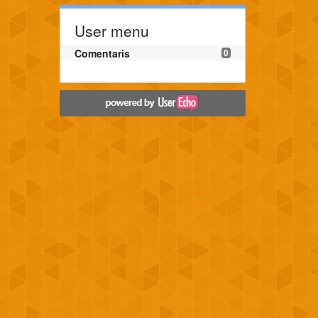
User menu
Comentaris
0