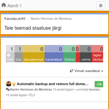
Ajenti 1
Kasutaja profiil
Nacho Hermoso de Mendoza
Teie teemad staatuse järgi
1
1
0
0
0
0
0
0
tagasi
Kõik
Uus
ülevaatamisel
kavandatud
Started
valmis
lükatud
Viimati uuendatud
Automatic backup and restore full domains and configurations (local and ftp)
+79
Nacho Hermoso de Mendoza
13 aastat tagasi
•
uuendaja
luculuc
10 aastat tagasi
•
1