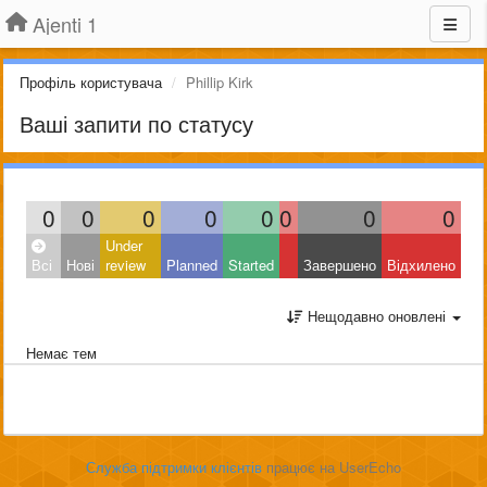
Ajenti 1
Профіль користувача
Phillip Kirk
Ваші запити по статусу
0
0
0
0
0
0
0
0
Under
Всі
Нові
review
Planned
Started
Завершено
Відхилено
Нещодавно оновлені
Немає тем
Служба підтримки клієнтів
працює на UserEcho