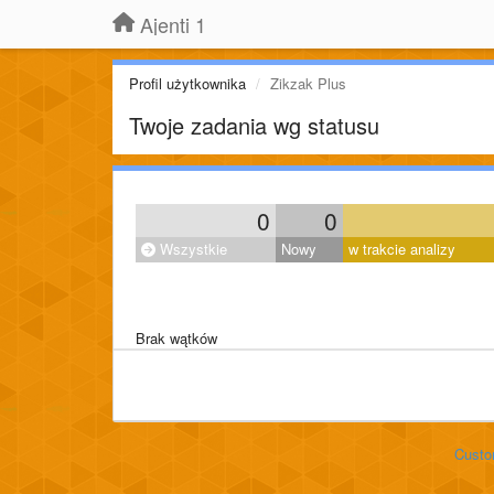
Ajenti 1
Profil użytkownika
Zikzak Plus
Twoje zadania wg statusu
0
0
Wszystkie
Nowy
w trakcie analizy
Brak wątków
Custo