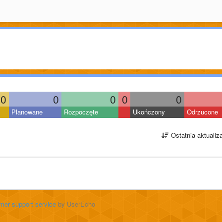
0
0
0
0
0
Planowane
Rozpoczęte
Ukończony
Odrzucone
Ostatnia aktualiz
mer support service
by UserEcho