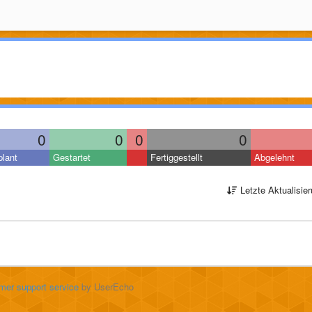
0
0
0
0
lant
Gestartet
Fertiggestellt
Abgelehnt
Letzte Aktualisie
mer support service
by UserEcho