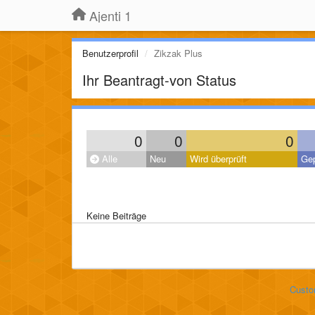
Ajenti 1
Benutzerprofil
Zikzak Plus
Ihr Beantragt-von Status
0
0
0
Alle
Neu
Wird überprüft
Gep
Keine Beiträge
Custo