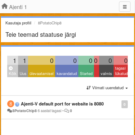
Ajenti 1
Kasutaja profiil
8PotatoChip8
Teie teemad staatuse järgi
1
1
0
0
0
0
0
0
tagasi
Kõik
Uus
ülevaatamisel
kavandatud
Started
valmis
lükatud
Viimati uuendatud
Ajenti-V default port for website is 8080
0
8PotatoChip8
6 aastat tagasi
•
0