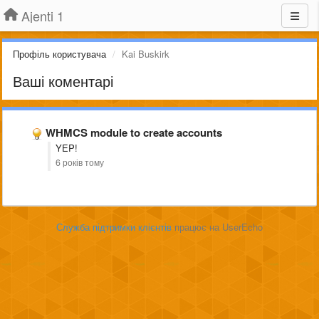
Ajenti 1
Профіль користувача
Kai Buskirk
Ваші коментарі
WHMCS module to create accounts
YEP!
6 років тому
Служба підтримки клієнтів
працює на UserEcho