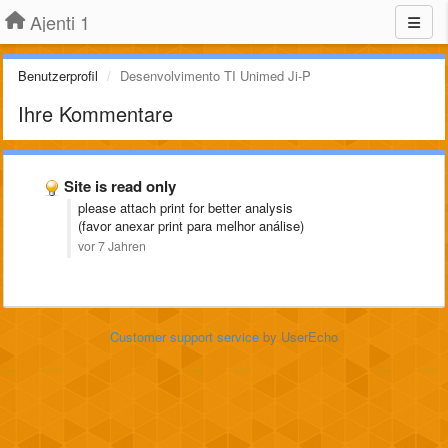
Ajenti 1
Benutzerprofil
Desenvolvimento TI Unimed Ji-P
Ihre Kommentare
Site is read only
please attach print for better analysis
(favor anexar print para melhor análise)
vor 7 Jahren
Customer support service
by UserEcho