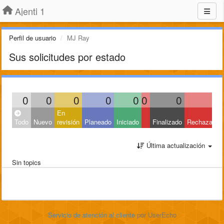
Ajenti 1
Perfil de usuario
MJ Ray
Sus solicitudes por estado
0
0
0
0
0
0
0
0
En
Todo
Nuevo
revisión
Planeado
Iniciado
Finalizado
Rechazado
Última actualización
Sin topics
Servicio de atención al cliente
por UserEcho