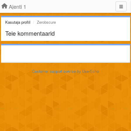
Ajenti 1
Kasutaja profiil
Zerobscure
Teie kommentaarid
Customer support service
by UserEcho