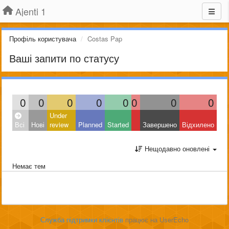
Ajenti 1
Профіль користувача
Costas Pap
Ваші запити по статусу
0
0
0
0
0
0
0
0
Under
Всі
Нові
review
Planned
Started
Завершено
Відхилено
Нещодавно оновлені
Немає тем
Служба підтримки клієнтів
працює на UserEcho