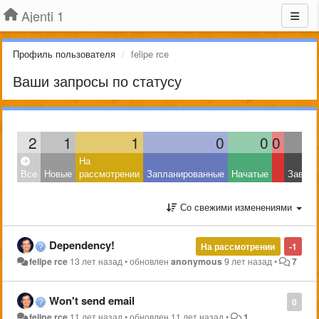
Ajenti 1
Профиль пользователя
felipe rce
Ваши запросы по статусу
2
1
1
0
0
0
На
Все
Новые
рассмотрении
Запланированные
Начатые
Завер
Со свежими изменениями
Dependency!
На рассмотрении
-1
felipe rce
13 лет назад
•
обновлен
anonymous
9 лет назад
•
7
Won't send email
0
felipe rce
11 лет назад
•
обновлен
11 лет назад
•
1