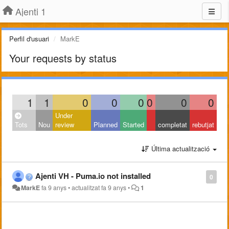
Ajenti 1
Perfil d'usuari
MarkE
Your requests by status
1
1
0
0
0
0
0
0
Under
Tots
Nou
review
Planned
Started
completat
rebutjat
Última actualització
Ajenti VH - Puma.io not installed
0
MarkE
fa 9 anys
•
actualitzat
fa 9 anys
•
1