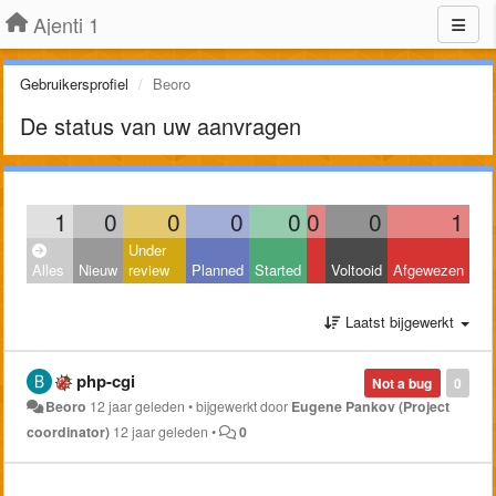
Ajenti 1
Gebruikersprofiel
Beoro
De status van uw aanvragen
1
0
0
0
0
0
0
1
Under
Alles
Nieuw
review
Planned
Started
Voltooid
Afgewezen
Laatst bijgewerkt
php-cgi
Not a bug
0
Beoro
12 jaar geleden
•
bijgewerkt door
Eugene Pankov (Project
coordinator)
12 jaar geleden
•
0