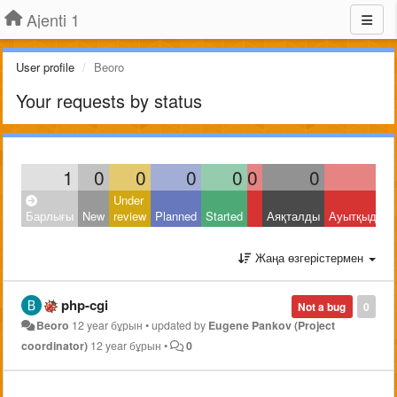
Ajenti 1
User profile
Beoro
Your requests by status
1
0
0
0
0
0
0
1
Under
Барлығы
New
review
Planned
Started
Аяқталды
Ауытқыды
Жаңа өзгерістермен
php-cgi
Not a bug
0
Beoro
12 year бұрын
•
updated by
Eugene Pankov (Project
coordinator)
12 year бұрын
•
0