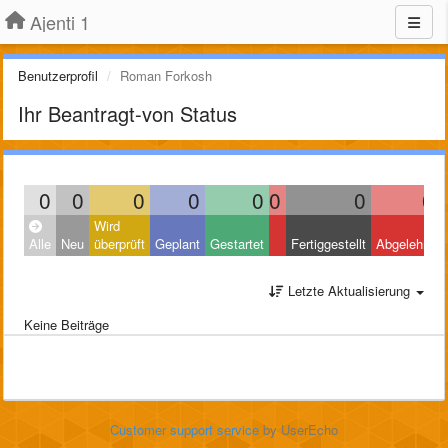
Ajenti 1
Benutzerprofil
Roman Forkosh
Ihr Beantragt-von Status
0
0
0
0
0
0
0
0
Wird
Alle
Neu
überprüft
Geplant
Gestartet
Fertiggestellt
Abgelehnt
Letzte Aktualisierung
Keine Beiträge
Customer support service
by UserEcho