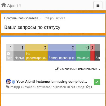
Ajenti 1
Профиль пользователя
Phillipp Lütticke
Ваши запросы по статусу
1
1
0
0
0
0
На
Все
Новые
рассмотрении
Запланированные
Начатые
Завер
Со свежими изменениями
Your Ajenti instance is missing compiled CSS files.
+1
Phillipp Lütticke
10 лет назад
•
обновлен
10 лет назад
•
1