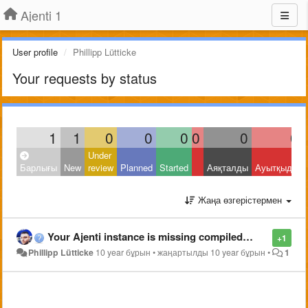
Ajenti 1
User profile
Phillipp Lütticke
Your requests by status
1
1
0
0
0
0
0
0
Under
Барлығы
New
review
Planned
Started
Аяқталды
Ауытқыды
Жаңа өзгерістермен
Your Ajenti instance is missing compiled CSS files.
+1
Phillipp Lütticke
10 year бұрын
•
жаңартылды
10 year бұрын
•
1