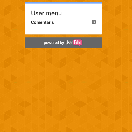
User menu
Comentaris
3