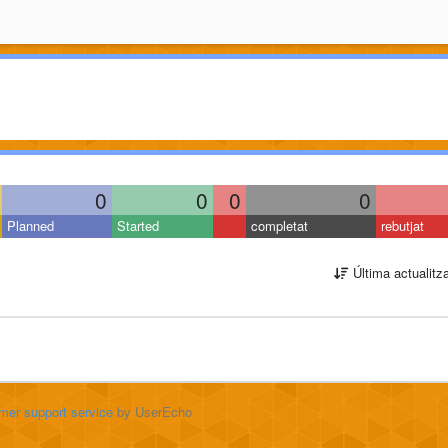
0
0
0
0
Planned
Started
completat
rebutjat
Última actualitz
mer support service
by UserEcho