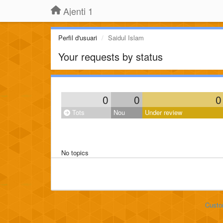
Ajenti 1
Perfil d'usuari
Saidul Islam
Your requests by status
0
0
0
Tots
Nou
Under review
No topics
Custo