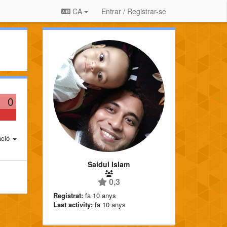
CA
Entrar / Registrar-se
0
ació
Saidul Islam
0,3
Registrat:
fa 10 anys
Last activity:
fa 10 anys