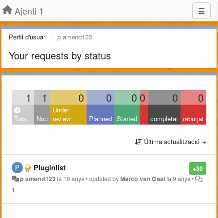
Ajenti 1
Perfil d'usuari
p amend123
Your requests by status
1
1
0
0
0
0
0
0
Under
Tots
Nou
review
Planned
Started
completat
rebutjat
Última actualització
Pluginlist
+30
p amend123
fa 10 anys
•
updated by
Marco van Gaal
fa 9 anys
•
1