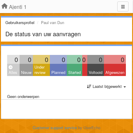
Ajenti 1
Gebruikersprofiel
Paul van Dun
De status van uw aanvragen
0
0
0
0
0
0
0
0
Under
Alles
Nieuw
review
Planned
Started
Voltooid
Afgewezen
Laatst bijgewerkt
Geen onderwerpen
Customer support service
by UserEcho