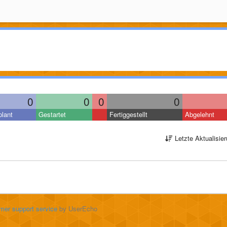
0
0
0
0
lant
Gestartet
Fertiggestellt
Abgelehnt
Letzte Aktualisie
mer support service
by UserEcho