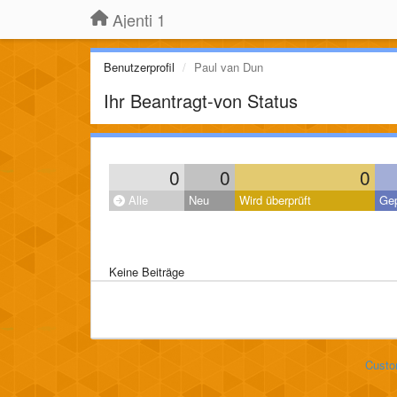
Ajenti 1
Benutzerprofil
Paul van Dun
Ihr Beantragt-von Status
0
0
0
Alle
Neu
Wird überprüft
Gep
Keine Beiträge
Custo