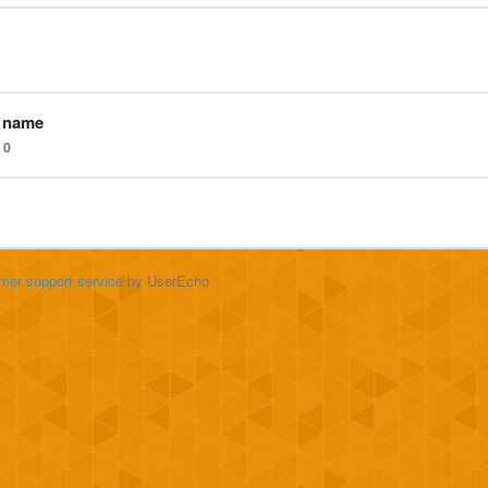
n name
0
mer support service
by UserEcho