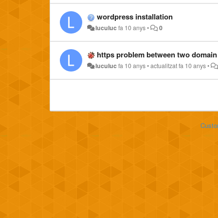
wordpress installation
luculuc
fa 10 anys
•
0
https problem between two domai
luculuc
fa 10 anys
•
actualitzat
fa 10 anys
•
Custo