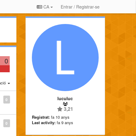
CA
Entrar / Registrar-se
0
ació
luculuc
0
3,21
Registrat:
fa 10 anys
Last activity:
fa 9 anys
0