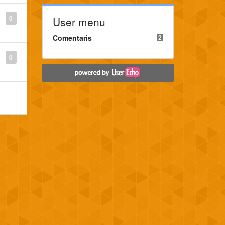
0
User menu
Comentaris
2
0