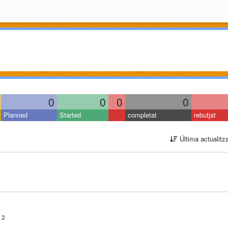
0
0
0
0
Planned
Started
completat
rebutjat
Última actualitz
2