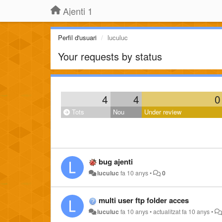
Ajenti 1
Perfil d'usuari
luculuc
Your requests by status
4
4
0
Tots
Nou
Under review
bug ajenti
luculuc
fa 10 anys
•
0
multi user ftp folder acces
luculuc
fa 10 anys
•
actualitzat
fa 10 anys
•