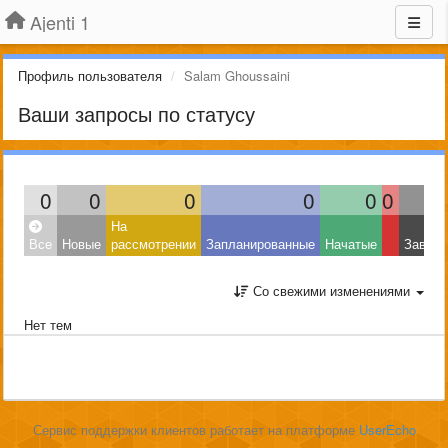
Ajenti 1
Профиль пользователя
Salam Ghoussaini
Ваши запросы по статусу
0
0
0
0
0
0
На
Все
Новые
рассмотрении
Запланированные
Начатые
Завер
Со свежими изменениями
Нет тем
Сервис поддержки клиентов работает на платформе
UserEcho